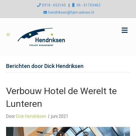
0318 - 652165
|
06 - 51703462
hendriksen@hpm-advies.nl
M
e
n
u
Berichten door Dick Hendriksen
Verbouw Hotel de Werelt te
Lunteren
Door
Dick Hendriksen
|
juni 2021