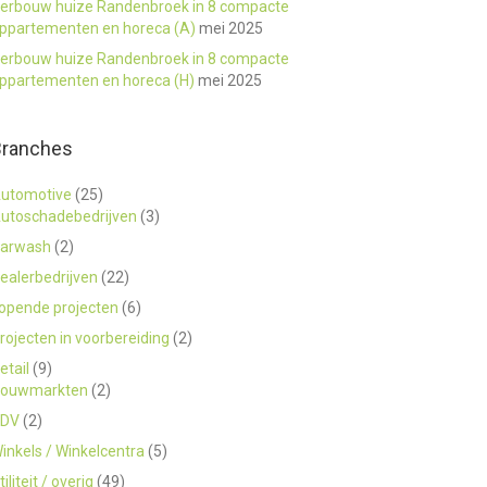
erbouw huize Randenbroek in 8 compacte
ppartementen en horeca (A)
mei 2025
erbouw huize Randenbroek in 8 compacte
ppartementen en horeca (H)
mei 2025
Branches
utomotive
(25)
utoschadebedrijven
(3)
arwash
(2)
ealerbedrijven
(22)
opende projecten
(6)
rojecten in voorbereiding
(2)
etail
(9)
ouwmarkten
(2)
DV
(2)
inkels / Winkelcentra
(5)
tiliteit / overig
(49)