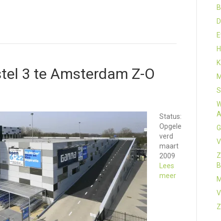
B
D
E
H
K
el 3 te Amsterdam Z-O
M
S
W
A
Status:
Opgele
G
verd
V
maart
Z
2009
B
Lees
meer
M
V
Z