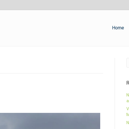
Home
R
N
a
V
M
N