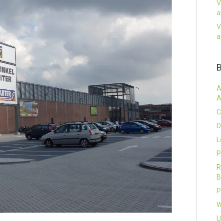
V
a
V
a
A
A
C
D
L
P
R
B
P
W
U