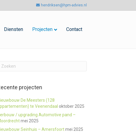
hendriksen@hpm-advies.nl
Diensten
Projecten
Contact
ecente projecten
ieuwbouw De Meesters (128
ppartementen) te Veenendaal
oktober 2025
erbouw / upgrading Automotive pand –
oordrecht
mei 2025
ieuwbouw Seinhuis – Amersfoort
mei 2025