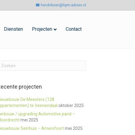
hendriksen@hpm-advies.nl
Diensten
Projecten
Contact
ecente projecten
ieuwbouw De Meesters (128
ppartementen) te Veenendaal
oktober 2025
erbouw / upgrading Automotive pand –
oordrecht
mei 2025
ieuwbouw Seinhuis – Amersfoort
mei 2025