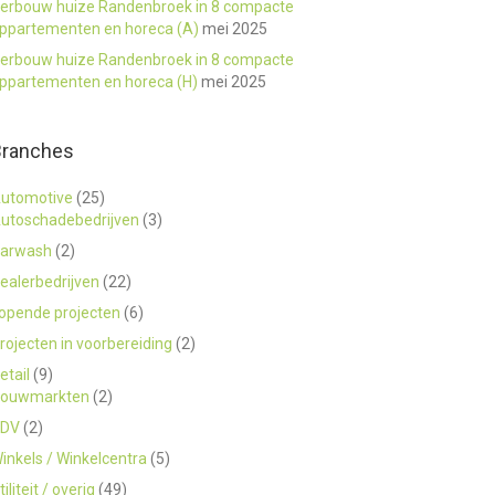
erbouw huize Randenbroek in 8 compacte
ppartementen en horeca (A)
mei 2025
erbouw huize Randenbroek in 8 compacte
ppartementen en horeca (H)
mei 2025
Branches
utomotive
(25)
utoschadebedrijven
(3)
arwash
(2)
ealerbedrijven
(22)
opende projecten
(6)
rojecten in voorbereiding
(2)
etail
(9)
ouwmarkten
(2)
DV
(2)
inkels / Winkelcentra
(5)
tiliteit / overig
(49)