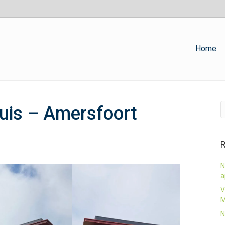
Home
uis – Amersfoort
R
N
a
V
M
N