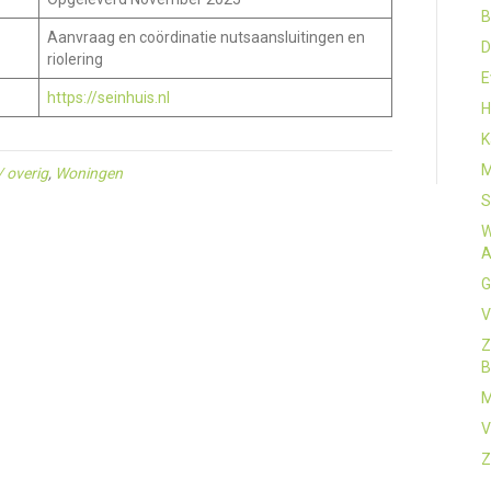
B
Aanvraag en coördinatie nutsaansluitingen en
D
riolering
E
https://seinhuis.nl
H
K
M
 / overig
,
Woningen
S
W
A
G
V
Z
B
M
V
Z