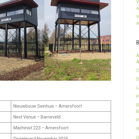
V
a
V
a
A
A
C
D
L
P
R
Nieuwbouw Seinhuis – Amersfoort
B
Next Venue – Barneveld
P
Machinist 223 – Amersfoort
W
U
Opgeleverd November 2025