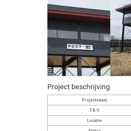
Project beschrijving
Projectnaam
T.B.V.
Locatie
Status