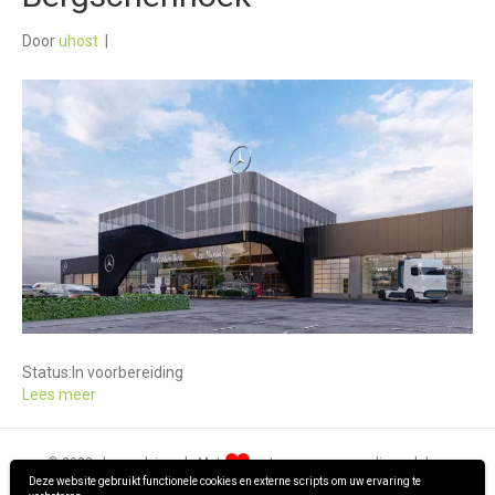
Door
uhost
|
Status:
In voorbereiding
Lees meer
© 2022 · hpm-advies.nl · Met
ontworpen en gerealiseerd door
Deze website gebruikt functionele cookies en externe scripts om uw ervaring te