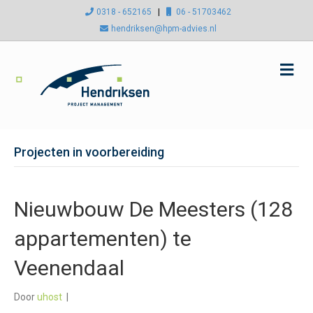
0318 - 652165
|
06 - 51703462
hendriksen@hpm-advies.nl
M
e
n
u
Projecten in voorbereiding
Nieuwbouw De Meesters (128
appartementen) te
Veenendaal
Door
uhost
|