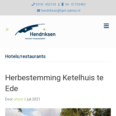
0318 - 652165
|
06 - 51703462
hendriksen@hpm-advies.nl
M
e
n
u
Hotels/restaurants
Herbestemming Ketelhuis te
Ede
Door
uhost
|
juli 2021