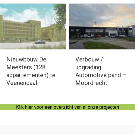
Nieuwbouw De
Verbouw /
eesters (128
upgrading
ppartementen) te
Automotive pand –
eenendaal
Moordrecht
Klik hier voor een overzicht van al onze projecten