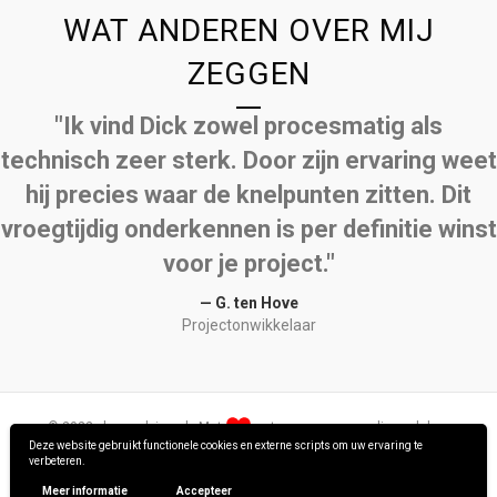
WAT ANDEREN OVER MIJ
ZEGGEN
"Ik vind Dick zowel procesmatig als
technisch zeer sterk. Door zijn ervaring weet
hij precies waar de knelpunten zitten. Dit
vroegtijdig onderkennen is per definitie winst
voor je project."
— G. ten Hove
Projectonwikkelaar
© 2022 · hpm-advies.nl · Met
ontworpen en gerealiseerd door
Deze website gebruikt functionele cookies en externe scripts om uw ervaring te
verbeteren.
Meer informatie
Accepteer