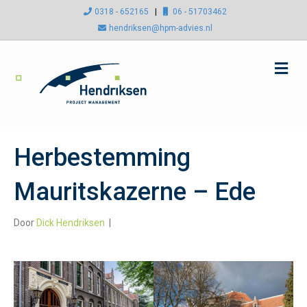
0318 - 652165
|
06 - 51703462
hendriksen@hpm-advies.nl
M
e
n
u
Herbestemming
Mauritskazerne – Ede
Door
Dick Hendriksen
|