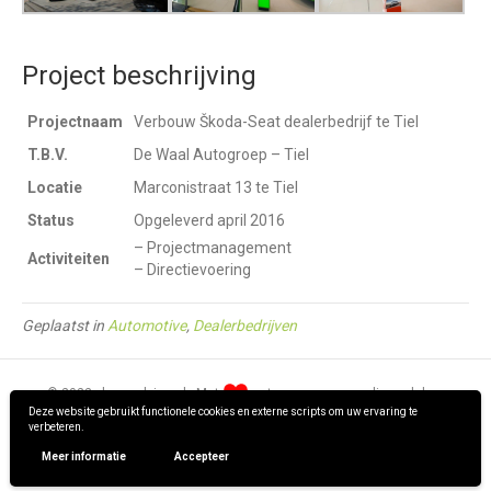
Project beschrijving
Projectnaam
Verbouw Škoda-Seat dealerbedrijf te Tiel
T.B.V.
De Waal Autogroep – Tiel
Locatie
Marconistraat 13 te Tiel
Status
Opgeleverd april 2016
– Projectmanagement
Activiteiten
– Directievoering
Geplaatst in
Automotive
,
Dealerbedrijven
© 2022 · hpm-advies.nl · Met
ontworpen en gerealiseerd door
Deze website gebruikt functionele cookies en externe scripts om uw ervaring te
verbeteren.
Meer informatie
Accepteer
Privacy verklaring