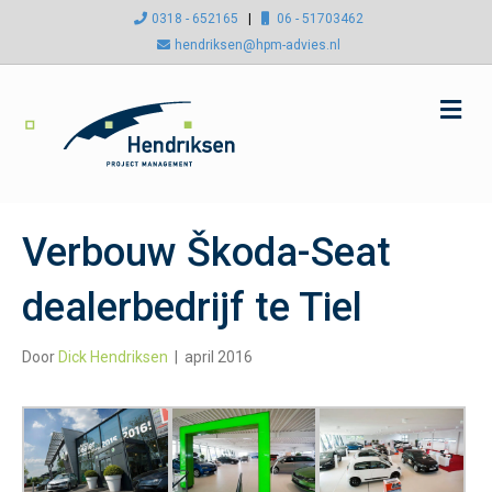
0318 - 652165
|
06 - 51703462
hendriksen@hpm-advies.nl
M
e
n
u
Verbouw Škoda-Seat
dealerbedrijf te Tiel
Door
Dick Hendriksen
|
april 2016