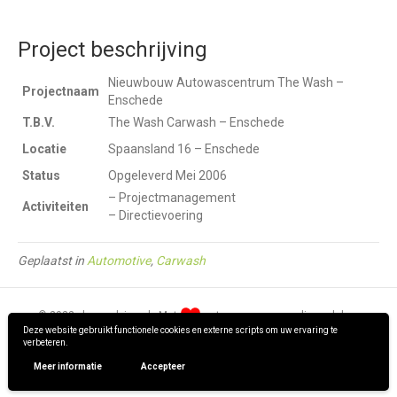
Project beschrijving
Nieuwbouw Autowascentrum The Wash –
Projectnaam
Enschede
T.B.V.
The Wash Carwash – Enschede
Locatie
Spaansland 16 – Enschede
Status
Opgeleverd Mei 2006
– Projectmanagement
Activiteiten
– Directievoering
Geplaatst in
Automotive
,
Carwash
© 2022 · hpm-advies.nl · Met
ontworpen en gerealiseerd door
Deze website gebruikt functionele cookies en externe scripts om uw ervaring te
verbeteren.
Meer informatie
Accepteer
Privacy verklaring