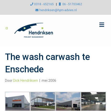
0318 - 652165
|
06 - 51703462
hendriksen@hpm-advies.nl
M
e
n
u
The wash carwash te
Enschede
Door
Dick Hendriksen
|
mei 2006