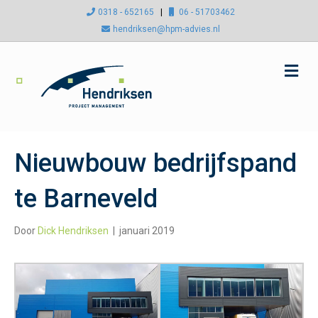
0318 - 652165
|
06 - 51703462
hendriksen@hpm-advies.nl
M
e
n
u
Nieuwbouw bedrijfspand
te Barneveld
Door
Dick Hendriksen
|
januari 2019