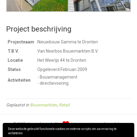
Project beschrijving
Projectnaam
Nieuwbouw Gamma te Dronten
T.B.V.
Van Neerbos Bouwmarkten B.V.
Locatie
Het Weerijs 44 te Dronten
Status
Opgeleverd Februari 2009
- Bouwmanagement
Activiteiten
- directievoering
Geplaatst in
Bouwmarkten
,
Retail
© 2022 · hpm-advies.nl · Met
ontworpen en gerealiseerd door
Deze website gebruikt functionele cookies en externe scripts om uw ervaring te
verbeteren.