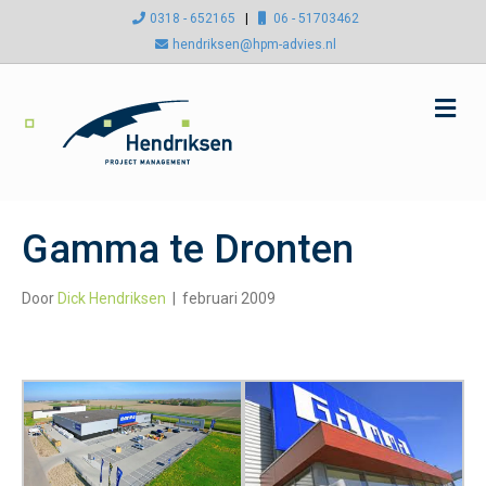
0318 - 652165
|
06 - 51703462
hendriksen@hpm-advies.nl
Me
Gamma te Dronten
Door
Dick Hendriksen
|
februari 2009