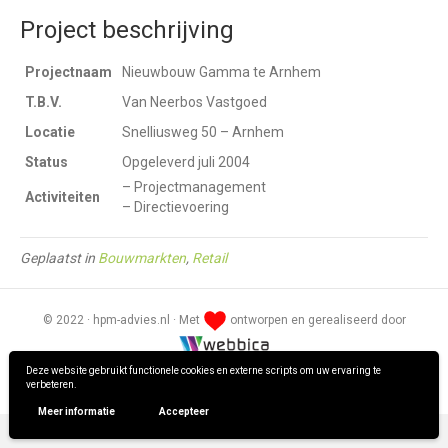
Project beschrijving
Projectnaam
Nieuwbouw Gamma te Arnhem
T.B.V.
Van Neerbos Vastgoed
Locatie
Snelliusweg 50 – Arnhem
Status
Opgeleverd juli 2004
– Projectmanagement
Activiteiten
– Directievoering
Geplaatst in
Bouwmarkten
,
Retail
© 2022 · hpm-advies.nl · Met
ontworpen en gerealiseerd door
Deze website gebruikt functionele cookies en externe scripts om uw ervaring te
Privacy verklaring
verbeteren.
Meer informatie
Accepteer