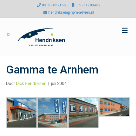
0318 - 652165
|
06 - 51703462
hendriksen@hpm-advies.nl
M
e
n
u
Gamma te Arnhem
Door
Dick Hendriksen
|
juli 2004