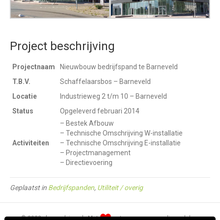
Project beschrijving
Projectnaam
Nieuwbouw bedrijfspand te Barneveld
T.B.V.
Schaffelaarsbos – Barneveld
Locatie
Industrieweg 2 t/m 10 – Barneveld
Status
Opgeleverd februari 2014
– Bestek Afbouw
– Technische Omschrijving W-installatie
Activiteiten
– Technische Omschrijving E-installatie
– Projectmanagement
– Directievoering
Geplaatst in
Bedrijfspanden
,
Utiliteit / overig
© 2022 · hpm-advies.nl · Met
ontworpen en gerealiseerd door