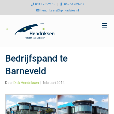
0318 - 652165
|
06 - 51703462
hendriksen@hpm-advies.nl
M
e
n
u
Bedrijfspand te
Barneveld
Door
Dick Hendriksen
|
februari 2014